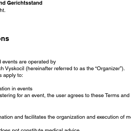
nd Gerichtsstand
ht.
ons
d events are operated by
ch Vyskocil (hereinafter referred to as the “Organizer”).
 apply to:
ation in events
stering for an event, the user agrees to these Terms and
ation and facilitates the organization and execution of me
does not constitute medical advice.